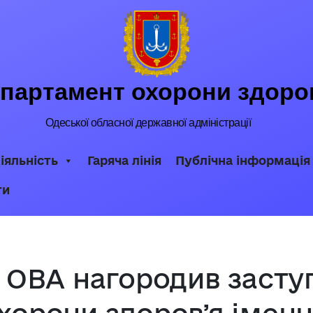
партамент охорони здоро
Одеської обласної державної адміністрації
іяльність
Гаряча лінія
Публічна інформація
ти
ї ОВА нагородив засту