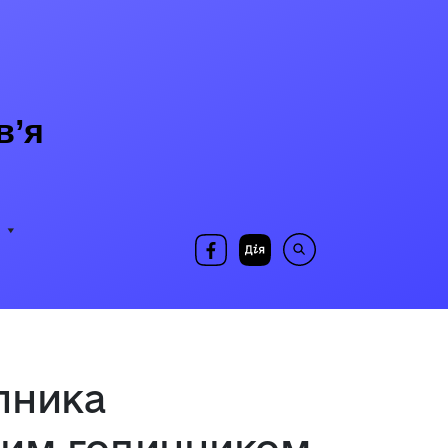
в’я
пника