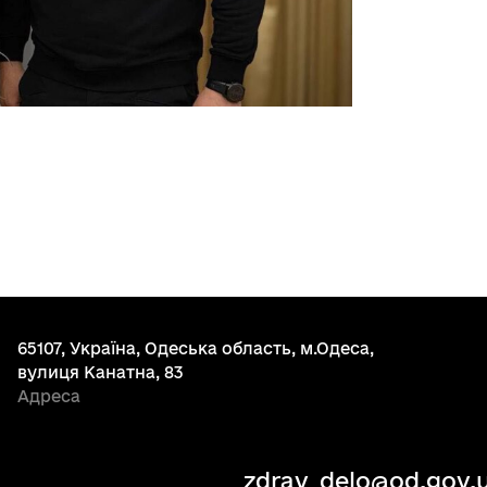
65107, Україна, Одеська область, м.Одеса,
вулиця Канатна, 83
Адреса
zdrav_delo@od.gov.