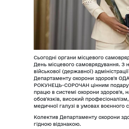
Сьогодні органи місцевого самовря
День місцевого самоврядування. З н
військової (державної) адміністраці
Департаменту охорони здоровʼя ОДА
РОКУНЕЦЬ-СОРОЧАН цінним подарун
працю в системі охорони здоровʼя, 
обовʼязків, високий професіоналізм,
медичної галузі в умовах воєнного с
Колектив Департаменту охорони здор
гідною відзнакою.