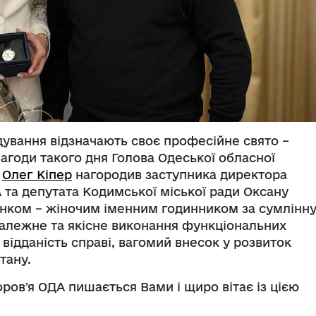
дування відзначають своє професійне свято –
агоди такого дня Голова Одеської обласної
ї
Олег Кіпер
нагородив заступника директора
 та депутата Кодимської міської ради Оксану
ком – жіночим іменним годинником за сумлінн
належне та якісне виконання функціональних
 відданість справі, вагомий внесок у розвиток
тану.
овʼя ОДА пишається Вами і щиро вітає із цією