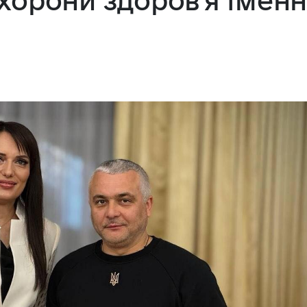
хорони здоровʼя імен