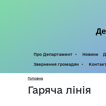
Де
Про Департамент
Новини
Д
Звернення громадян
Контак
Головна
Гаряча лінія