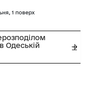
ня, 1 поверх
рерозподілом
 в Одеській