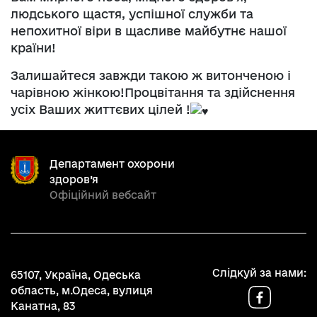
людського щастя, успішної служби та
непохитної віри в щасливе майбутнє нашої
країни!
Залишайтеся завжди такою ж витонченою і
чарівною жінкою!Процвітання та здійснення
усіх Ваших життєвих цілей !
Департамент охорони
здоров’я
Офіційний вебсайт
Слідкуй за нами:
65107, Україна, Одеська
область, м.Одеса, вулиця
Канатна, 83