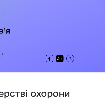
в’я
терстві охорони