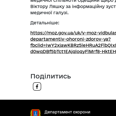
медичної спільноти Одещини щиро д
Віктору Ляшку за інформаційну зуст
медичної галузі.
Детальніше:
https://moz.gov.ua/uk/v-moz-vidbulas
departamentiv-ohoroni-zdorov-ya?
fbclid=IwY2xjawKBRz5leHRuA2Flb
d0wqDBf5bTct1EAjqloqyFlMrf8-HktE
Поділитись
Департамент охорони