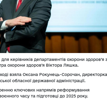
 для керівників департаментів охорони здоров’я 
стра охорони здоров’я Віктора Ляшка.
заході взяла Оксана Рокунець-Сорочан, директорк
ької обласної державної адміністрації.
оренню ключових напрямів реформування
оєнного часу та підготовці до 2025 року.