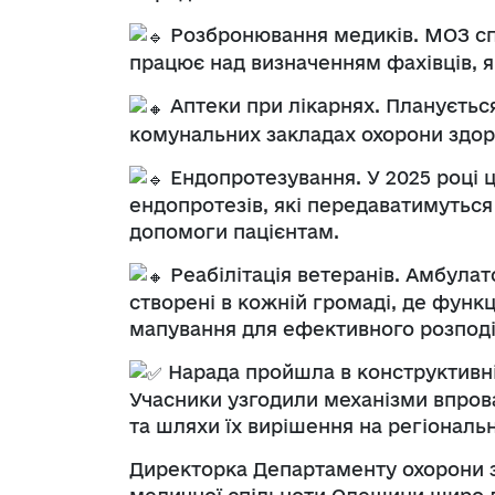
Розбронювання медиків. МОЗ сп
працює над визначенням фахівців, 
Аптеки при лікарнях. Планується
комунальних закладах охорони здоро
Ендопротезування. У 2025 році 
ендопротезів, які передаватимутьс
допомоги пацієнтам.
Реабілітація ветеранів. Амбулат
створені в кожній громаді, де фун
мапування для ефективного розподі
Нарада пройшла в конструктивні
Учасники узгодили механізми впров
та шляхи їх вирішення на регіональн
Директорка Департаменту охорони з