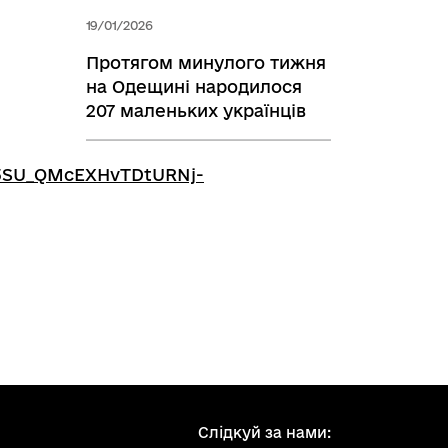
19/01/2026
Протягом минулого тижня
на Одещині народилося
207 маленьких українців
3SU_QMcEXHvTDtURNj-
Слідкуй за нами: