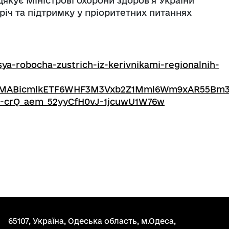
якує Міністрові охорони здоров’я України
річ та підтримку у пріоритетних питаннях
ya-robocha-zustrich-iz-kerivnikami-regionalnih-
QIxMABicmlkETF6WHF3M3Vxb2Z1Mml6Wm9xAR55Bm
H-crQ_aem_52yyCfH0vJ-1jcuwU1W76w
65107, Україна, Одеська область, м.Одеса,