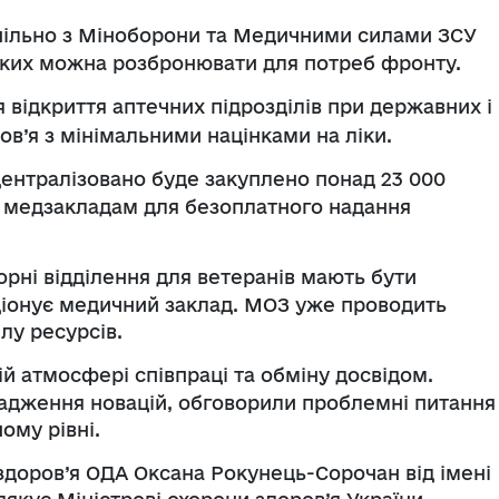
ільно з Міноборони та Медичними силами ЗСУ
яких можна розбронювати для потреб фронту.
 відкриття аптечних підрозділів при державних і
в’я з мінімальними націнками на ліки.
централізовано буде закуплено понад 23 000
я медзакладам для безоплатного надання
орні відділення для ветеранів мають бути
кціонує медичний заклад. МОЗ уже проводить
лу ресурсів.
й атмосфері співпраці та обміну досвідом.
адження новацій, обговорили проблемні питання
ому рівні.
доров’я ОДА Оксана Рокунець-Сорочан від імені