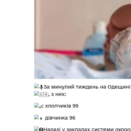
За минулий тиждень на Одещин
, з них:
хлопчиків 99
дівчинка 96
Наразі у закладах системи охоро