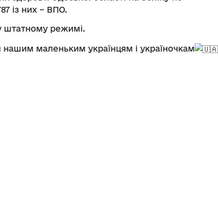
87 із них – ВПО.
у штатному режимі.
’я нашим маленьким українцям і україночкам