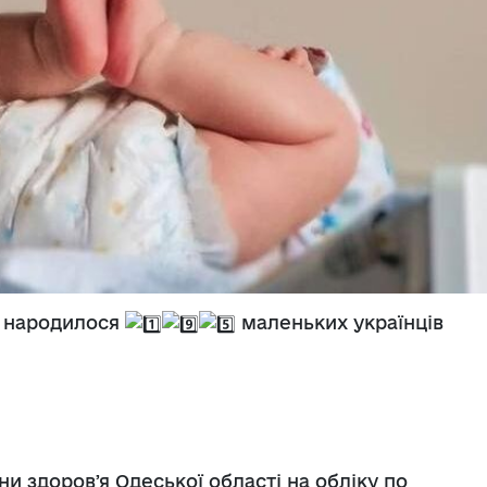
і народилося
маленьких українців
ни здоровʼя Одеської області на обліку по