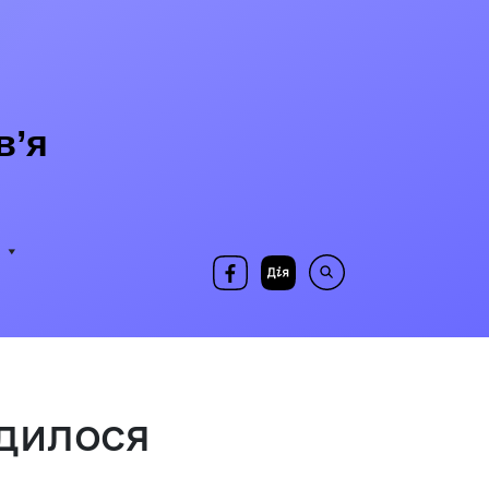
в’я
одилося